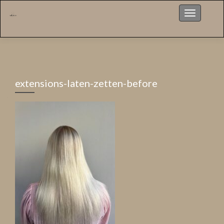
Menu
extensions-laten-zetten-before