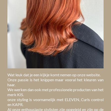
Wat leuk dat je een kijkje komt nemen op onze website.
Onze passie is het knippen maar vooral het kleuren van
haar.
We werken dan ook met professionele producten van het
merk KIS.
onze styling is voornamelijk met ELEVEN, Curls control
en KAPR.
Al onze enthousiaste stylisten zijn opgeleid en zijn op de